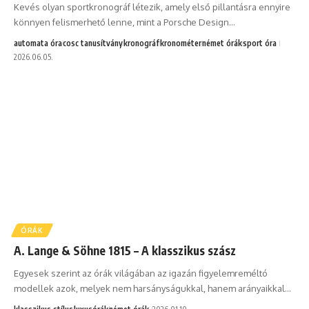
Kevés olyan sportkronográf létezik, amely első pillantásra ennyire
könnyen felismerhető lenne, mint a Porsche Design…
automata óra
cosc tanusítvány
kronográf
kronométer
német órák
sport óra
2026.06.05.
ÓRÁK
A. Lange & Söhne 1815 – A klasszikus szász
Egyesek szerint az órák világában az igazán figyelemreméltó
modellek azok, melyek nem harsányságukkal, hanem arányaikkal…