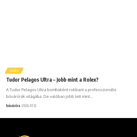
ÓRÁK
Tudor Pelagos Ultra – Jobb mint a Rolex?
A Tudor Pelagos Ultra bombaként robbant a professzionális
búvárórák világába. De valóban jobb lett mint…
búváróra
2026.01.12.