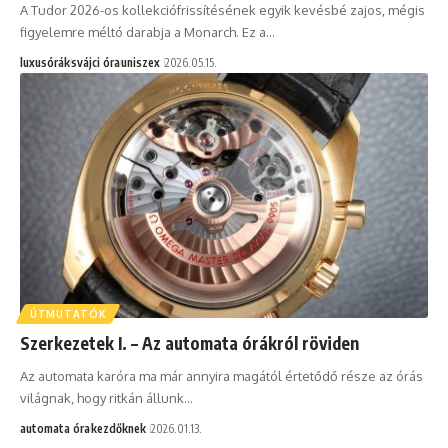
A Tudor 2026-os kollekciófrissítésének egyik kevésbé zajos, mégis
figyelemre méltó darabja a Monarch. Ez a…
luxusórák
svájci óra
uniszex
2026.05.15.
ÚTMUTATÓK
Szerkezetek I. – Az automata órákról röviden
Az automata karóra ma már annyira magától értetődő része az órás
világnak, hogy ritkán állunk…
automata óra
kezdőknek
2026.01.13.