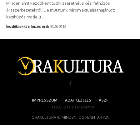
Minden amit kezdőként tudni szeretnél a kézi felhúzós
óraszerkezetekről. De mutatunk három aktuálisanajánlott
kézihúzós modellt…
kezdőknek
kézi húzós órák
2026.01.13.
IMPRESSZUM
ADATKEZELÉS
ÁSZF
FEJLESZTETTE: BANY.AI
ÓRAKULTÚRA © MINDEN JOG FENNTARTVA