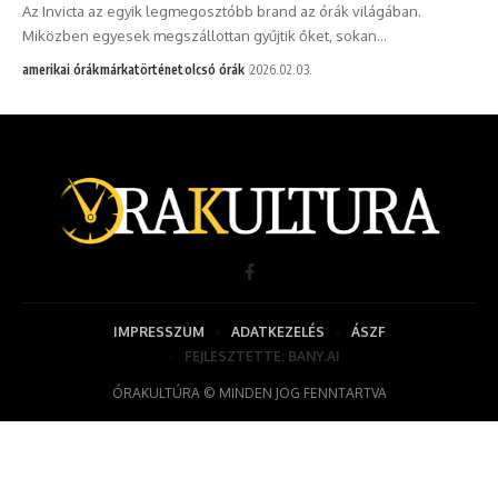
Az Invicta az egyik legmegosztóbb brand az órák világában.
Miközben egyesek megszállottan gyűjtik őket, sokan…
amerikai órák
márkatörténet
olcsó órák
2026.02.03.
IMPRESSZUM
ADATKEZELÉS
ÁSZF
FEJLESZTETTE: BANY.AI
ÓRAKULTÚRA © MINDEN JOG FENNTARTVA