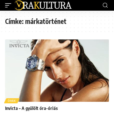
Címke:
márkatörténet
ÓRÁK
Invicta – A gyűlölt óra-óriás