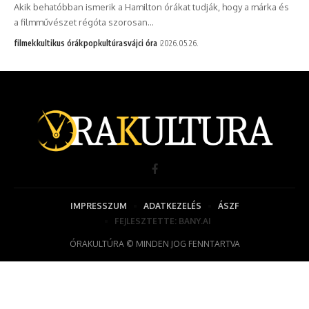
Akik behatóbban ismerik a Hamilton órákat tudják, hogy a márka és
a filmművészet régóta szorosan…
filmek
kultikus órák
popkultúra
svájci óra
2026.05.26.
IMPRESSZUM
ADATKEZELÉS
ÁSZF
FEJLESZTETTE: BANY.AI
ÓRAKULTÚRA © MINDEN JOG FENNTARTVA