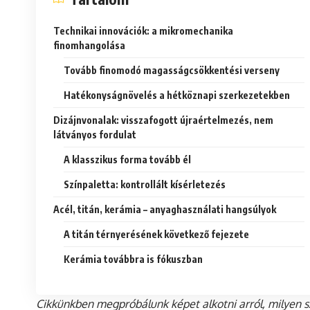
Technikai innovációk: a mikromechanika
finomhangolása
Tovább finomodó magasságcsökkentési verseny
Hatékonyságnövelés a hétköznapi szerkezetekben
Dizájnvonalak: visszafogott újraértelmezés, nem
látványos fordulat
A klasszikus forma tovább él
Színpaletta: kontrollált kísérletezés
Acél, titán, kerámia – anyaghasználati hangsúlyok
A titán térnyerésének következő fejezete
Kerámia továbbra is fókuszban
Cikkünkben megpróbálunk képet alkotni arról, milyen 