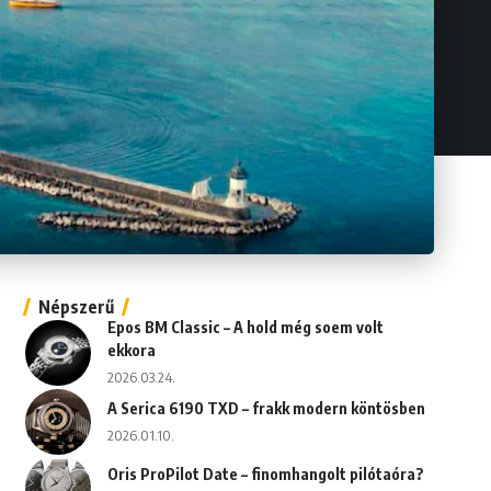
Népszerű
Epos BM Classic – A hold még soem volt
ekkora
2026.03.24.
A Serica 6190 TXD – frakk modern köntösben
2026.01.10.
Oris ProPilot Date – finomhangolt pilótaóra?