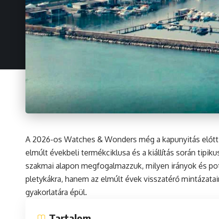
A 2026-os Watches & Wonders még a kapunyitás előtt ál
elmúlt évekbeli termékciklusa és a kiállítás során tipi
szakmai alapon megfogalmazzuk, milyen irányok és po
pletykákra, hanem az elmúlt évek visszatérő mintázatair
gyakorlatára épül.
Tartalom