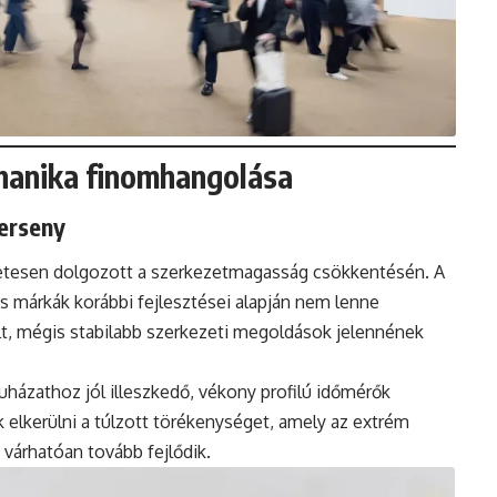
chanika finomhangolása
erseny
zetesen dolgozott a szerkezetmagasság csökkentésén. A
as márkák korábbi fejlesztései alapján nem lenne
lt, mégis stabilabb szerkezeti megoldások jelennének
ruházathoz jól illeszkedő, vékony profilú időmérők
 elkerülni a túlzott törékenységet, amely az extrém
n várhatóan tovább fejlődik.