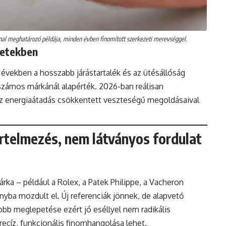
onal meghatározó példája, minden évben finomított szerkezeti merevséggel.
zetekben
 években a hosszabb járástartalék és az ütésállóság
 számos márkánál alapérték. 2026-ban reálisan
az energiaátadás csökkentett veszteségű megoldásaival
értelmezés, nem látványos fordulat
rka – például a Rolex, a Patek Philippe, a Vacheron
ányba mozdult el. Új referenciák jönnek, de alapvető
obb meglepetése ezért jó eséllyel nem radikális
ecíz, funkcionális finomhangolása lehet.