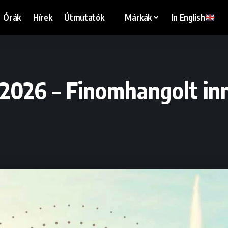
Órák
Hírek
Útmutatók
Márkák
In English
026 – Finomhangolt inn