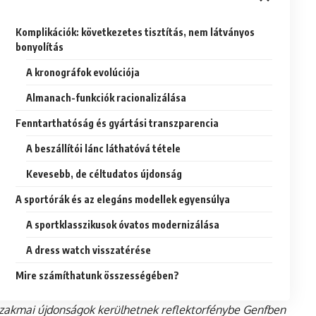
Komplikációk: következetes tisztítás, nem látványos
bonyolítás
A kronográfok evolúciója
Almanach-funkciók racionalizálása
Fenntarthatóság és gyártási transzparencia
A beszállítói lánc láthatóvá tétele
Kevesebb, de céltudatos újdonság
A sportórák és az elegáns modellek egyensúlya
A sportklasszikusok óvatos modernizálása
A dress watch visszatérése
Mire számíthatunk összességében?
szakmai újdonságok kerülhetnek reflektorfénybe Genfben