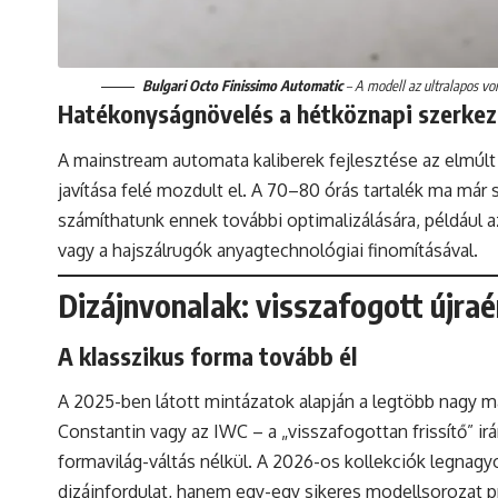
Bulgari Octo Finissimo Automatic
– A modell az ultralapos v
Hatékonyságnövelés a hétköznapi szerke
A mainstream automata kaliberek fejlesztése az elmúlt
javítása felé mozdult el. A 70–80 órás tartalék ma már
számíthatunk ennek további optimalizálására, például 
vagy a hajszálrugók anyagtechnológiai finomításával.
Dizájnvonalak: visszafogott újra
A klasszikus forma tovább él
A 2025-ben látott mintázatok alapján a legtöbb nagy má
Constantin vagy az IWC – a „visszafogottan frissítő” ir
formavilág-váltás nélkül. A 2026-os kollekciók legnagy
dizájnfordulat, hanem egy-egy sikeres modellsorozat pr