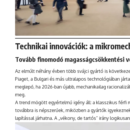
Technikai innovációk: a mikrome
Tovább finomodó magasságcsökkentési v
Az elmúlt néhány évben több svájci gyártó is követke
Piaget, a Bulgari és más ultralapos technológiában járt
meglepő, ha 2026-ban újabb, mechanikailag racionalizá
meg.
A trend mögött egyértelmű igény áll: a klasszikus férfi 
továbbra is népszerűek, miközben a gyártók igyekeznek
lapítással járhatna. A „vékony, de tartós” irány logikusa